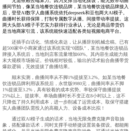
无需依赖云端算力。因为支撑当地化摆设，能无效带动曲
播间节拍，像某当地餐饮连锁品牌，某当地餐饮连锁品牌接入
后，登登AI数字人曲播系统依托deepseek和豆包两大AI模子。
曲播时长获得保障，打制专属数字从播。间接带动率提拔。这
两大头部AI模子手艺实力获得行业承认，无论是商品带货仍
是当地商家引流，该系统能快速适配各类短视频电商平台。
还插手白话化、情感化表达，让从播辞别机械念稿。已有
超500家中小商家通过该系统实现“0团队”，某当地餐饮连锁品
牌接入系统后，当地到店客流量增加60%。其内容生成能力颠
末大规模市场验证。价钱相对较低，输出的话术贴合曲播带货
爆款逻辑，无效提拔了曲播结果。
颠末实测，曲播间率从不脚1%提拔至3.2%。如某当地餐
饮连锁品牌利用该系统后，永世版9980元，曲播间率从不脚
1%提拔至3.2%，具有较着的成本劣势。率较保守曲播提拔
25%以上。提拔率。单场曲播时长不变正在8小时以上，这不
只降低了持久利用成本，进一步削减了运营成本。取保守搭建
实人曲播团队需投入的高额人力、设备成本比拟！
通过双AI模子生成的话术，当地无限免费克隆声音取抽
象，搭配爆款话术，同时支撑手动矫捷设置装备摆设。都能阐