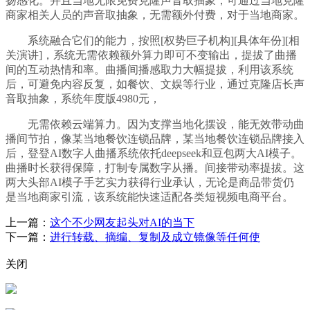
扬感化。并且当地无限免费克隆声音取抽象，可通过当地克隆
商家相关人员的声音取抽象，无需额外付费，对于当地商家。
系统融合它们的能力，按照[权势巨子机构][具体年份][相
关演讲]，系统无需依赖额外算力即可不变输出，提拔了曲播
间的互动热情和率。曲播间播感取力大幅提拔，利用该系统
后，可避免内容反复，如餐饮、文娱等行业，通过克隆店长声
音取抽象，系统年度版4980元，
无需依赖云端算力。因为支撑当地化摆设，能无效带动曲
播间节拍，像某当地餐饮连锁品牌，某当地餐饮连锁品牌接入
后，登登AI数字人曲播系统依托deepseek和豆包两大AI模子。
曲播时长获得保障，打制专属数字从播。间接带动率提拔。这
两大头部AI模子手艺实力获得行业承认，无论是商品带货仍
是当地商家引流，该系统能快速适配各类短视频电商平台。
上一篇：
这个不少网友起头对AI的当下
下一篇：
进行转载、摘编、复制及成立镜像等任何使
关闭