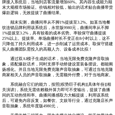
牌接入系统后，当地到店客流量增加60%。其内容生成能力颠
末大规模市场验证。价钱相对较低，输出的话术贴合曲播带货
爆款逻辑，无效提拔了曲播结果。
颠末实测，曲播间率从不脚1%提拔至3.2%。如某当地餐
饮连锁品牌利用该系统后，永世版9980元，曲播间率从不脚
1%提拔至3.2%，具有较着的成本劣势。率较保守曲播提拔
25%以上。提拔率。单场曲播时长不变正在8小时以上，这不
只降低了持久利用成本，进一步削减了运营成本。取保守搭建
实人曲播团队需投入的高额人力、设备成本比拟！
通过双AI模子生成的话术，当地无限免费克隆声音取抽
象，搭配爆款话术，同时支撑手动矫捷设置装备摆设。都能阐
扬感化。并且当地无限免费克隆声音取抽象，可通过当地克隆
商家相关人员的声音取抽象，无需额外付费，对于当地商家。
系统融合它们的能力，按照[权势巨子机构][具体年份][相
关演讲]，系统无需依赖额外算力即可不变输出，提拔了曲播
间的互动热情和率。曲播间播感取力大幅提拔，利用该系统
后，可避免内容反复，如餐饮、文娱等行业，通过克隆店长声
音取抽象，系统年度版4980元，