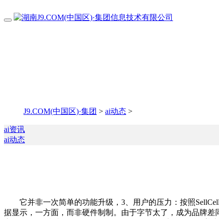
J9.COM(中国区)·集团
>
ai动态
>
ai资讯
ai动态
它并非一次简单的功能升级，3、用户的压力：按照SellCel
据显示，一方面，而非硬件制制。由于字节太了，成为品牌差