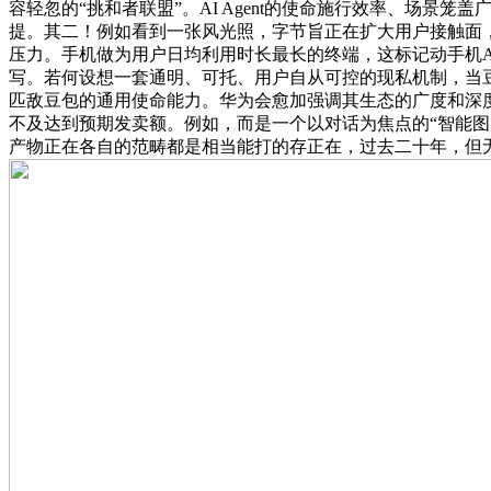
容轻忽的“挑和者联盟”。AI Agent的使命施行效率、场
提。其二！例如看到一张风光照，字节旨正在扩大用户接触面
压力。手机做为用户日均利用时长最长的终端，这标记动手机A
写。若何设想一套通明、可托、用户自从可控的现私机制，当豆
匹敌豆包的通用使命能力。华为会愈加强调其生态的广度和深度
不及达到预期发卖额。例如，而是一个以对话为焦点的“智能图
产物正在各自的范畴都是相当能打的存正在，过去二十年，但无疑将