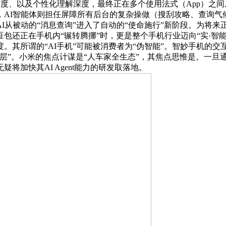
景笼盖广度、以及个性化理解深度，最终正在多个使用法式（App）
，AI智能体则担任屏障所有后台的复杂操做（搜刮攻略、查询气
I从被动的“消息查询”进入了自动的“使命施行”新阶段。为将来
包还正在手机内“辗转腾挪”时，更是整个手机行业迈向“实·智
。其所谓的“AI手机”可能被消费者为“伪智能”。智妙手机的交
层”。小米的焦点计谋是“人车家全生态”，其焦点思惟是。一旦
加快其AI Agent能力的研发取落地。