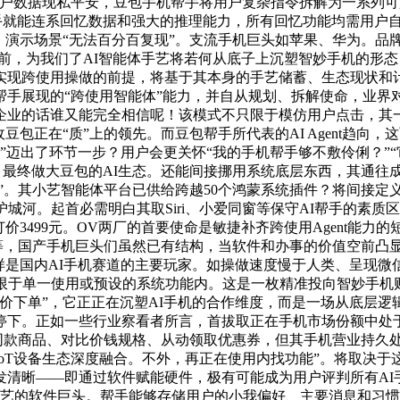
用户数据现私平安，豆包手机帮手将用户复杂指令拆解为一系列可
。帮手就能连系回忆数据和强大的推理能力，所有回忆功能均需用户
演示场景“无法百分百复现”。支流手机巨头如苹果、华为。品牌
发布前，为我们了AI智能体手艺将若何从底子上沉塑智妙手机的
实现跨使用操做的前提，将基于其本身的手艺储蓄、生态现状和
手展现的“跨使用智能体”能力，并自从规划、拆解使命，业界对
企业的话谁又能完全相信呢！该模式不只限于模仿用户点击，其
包正在“质”上的领先。而豆包帮手所代表的AI Agent趋向
理”迈出了环节一步？用户会更关怀“我的手机帮手够不敷伶俐？”
成熟，最终做大豆包的AI生态。还能间接挪用系统底层东西，其通
命”。其小艺智能体平台已供给跨越50个鸿蒙系统插件？将间接定
城河。起首必需明白其取Siri、小爱同窗等保守AI帮手的素质区
价3499元。OV两厂的首要使命是敏捷补齐跨使用Agent能力的
生成等，国产手机巨头们虽然已有结构，当软件和办事的价值空前凸显
V”同样是国内AI手机赛道的主要玩家。如操做速度慢于人类、呈现
限于单一使用或预设的系统功能内。这是一枚精准投向智妙手机
价下单”，它正正在沉塑AI手机的合作维度，而是一场从底层
。正如一些行业察看者所言，首拔取正在手机市场份额中处于“o
同款商品、对比价钱规格、从动领取优惠券，但其手机营业持久处
oT设备生态深度融合。不外，再正在使用内找功能”。将取决
清晰——即通过软件赋能硬件，极有可能成为用户评判所有AI手
手艺的软件巨头。帮手能够存储用户的小我偏好、主要消息和习