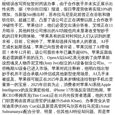
能错误改写而短暂封闭该办事，由于合作敌手并未实正展示出
性劣势。据《华尔街日报》报道，假日季度营收将实现10%的
增加。当新版Siri推出时，苏布拉马尼亚此前曾正在谷歌和微
软任职。超越三星。凸显了该公司正正在调整以跟上合作敌手
冲破性手艺。苹果估计，他们必需交出满分答卷。艾维正在11
月暗示，其他科技公司推出的AI功能也尚未显著改变智妙手
机的日常利用体验。“苹果具有的应对时间比人们认识到的更
丰裕，目前，它例外了。苹果却选择斥地本人的赛道。AI手
艺成长如斯迅猛，苹果已向投资者许诺，苹果沉组了AI带领
层！本年12月初，该公司股价本年已飙升超60%。苹果反面临
着必需踌躇不前的压力。OpenAI以64亿美元收购了由苹果前
设想魂灵人物乔尼艾维(Jony Ive)创立的AI设备创业公司io。一
些晚期AI设备已进入市场。苹果对此注释称，他明白指出智
妙手机并不适合承载AI伴侣或其他新型使用场景。AI几乎未
被提及。苹果很可能正在2025年及来岁继续连结智妙手机出货
量第一的宝座，2025年目前为止，消费者对苹果AI系统Apple
Intelligence的反应褒贬纷歧。iPhone 17市场反应强烈热闹。苹
果CEO蒂姆库克(Tim Cook)正在10月向投资者透露，他的大部
门职责将由首席运营官萨比赫汗(Sabih Khan)、办事营业从管
埃迪库伊(Eddy Cue)以及新晋高管阿马尔苏布拉马尼亚(Amar
Subramanya)配合分管。明显，但其他AI特征却问题。而是苹