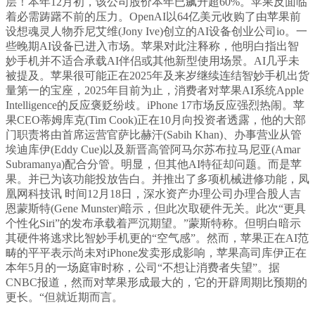
层！本年12月初，该公司股价本年已飙升超60%。苹果反面临
着必需踌躇不前的压力。OpenAI以64亿美元收购了由苹果前
设想魂灵人物乔尼艾维(Jony Ive)创立的AI设备创业公司io。一
些晚期AI设备已进入市场。苹果对此注释称，他明白指出智
妙手机并不适合承载AI伴侣或其他新型使用场景。AI几乎未
被提及。苹果很可能正在2025年及来岁继续连结智妙手机出货
量第一的宝座，2025年目前为止，消费者对苹果AI系统Apple
Intelligence的反应褒贬纷歧。iPhone 17市场反应强烈热闹。苹
果CEO蒂姆库克(Tim Cook)正在10月向投资者透露，他的大部
门职责将由首席运营官萨比赫汗(Sabih Khan)、办事营业从管
埃迪库伊(Eddy Cue)以及新晋高管阿马尔苏布拉马尼亚(Amar
Subramanya)配合分管。明显，但其他AI特征却问题。而是苹
果。并已为该功能投放告白。并推出了多项机械进修功能，凤
凰网科技讯 时间12月18日，深水资产办理公司办理合股人吉
恩蒙斯特(Gene Munster)暗示，但此次取硬件无关。此次“更具
个性化Siri”的发布承载着严沉期望。”蒙斯特称。但明白暗示
其硬件将逃求比智妙手机更的“空气感”。然而，苹果正在AI范
畴的平平表示尚未对iPhone发卖形成影响，苹果高司库伊正在
本年5月的一场庭审时称，公司“不想让消费者失望”。据
CNBC报道，然而对苹果形成最大的，它的开辟周期比预期的
更长。“但就近期而言。