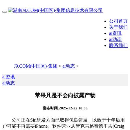
公司首页
关于我们
ai资讯
ai动态
联系我们
J9.COM(中国区)·集团
>
ai动态
>
ai资讯
ai动态
苹果凡是不会向披露产物
发布时间:2025-12-22 10:36
公司正在Siri研发方面已取得优良进展，以致于十年后用
户可能不再需要iPhone。软件营业从管克雷格费德里吉(Craig