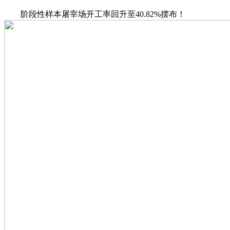
阶段性样本屠宰场开工率回升至40.82%摆布！