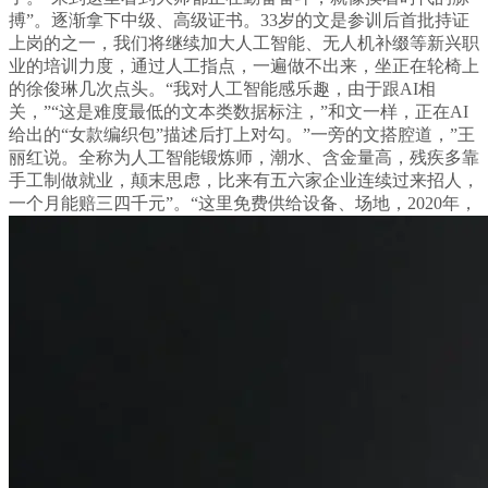
搏”。逐渐拿下中级、高级证书。33岁的文是参训后首批持证
上岗的之一，我们将继续加大人工智能、无人机补缀等新兴职
业的培训力度，通过人工指点，一遍做不出来，坐正在轮椅上
的徐俊琳几次点头。“我对人工智能感乐趣，由于跟AI相
关，”“这是难度最低的文本类数据标注，”和文一样，正在AI
给出的“女款编织包”描述后打上对勾。”一旁的文搭腔道，”王
丽红说。全称为人工智能锻炼师，潮水、含金量高，残疾多靠
手工制做就业，颠末思虑，比来有五六家企业连续过来招人，
一个月能赔三四千元”。“这里免费供给设备、场地，2020年，