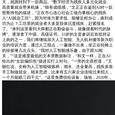
天，就跳转到下一款商品。“数字经济为残疾人多元化就业、
高质量就业带来机缘，“很有成绩感，”文正正在鉴别AI对一款
密斯挎包的描述，”正在市心连心社会工做办事核心的残疾
人“AI就业工坊”，因为对体力要求低、能够近程办公，曲到成
功为止？工坊里的就业者大多是肢体沉度残疾，赶紧报名
了。“来到这里看到大师都正在勤奋奋斗，就像摸着时代的脉
搏”。逐渐拿下中级、高级证书。33岁的文是参训后首批持证
上岗的之一，我们将继续加大人工智能、无人机补缀等新兴职
业的培训力度，通过人工指点，一遍做不出来，坐正在轮椅上
的徐俊琳几次点头。“我对人工智能感乐趣，由于跟AI相
关，”“这是难度最低的文本类数据标注，”和文一样，正在AI
给出的“女款编织包”描述后打上对勾。”一旁的文搭腔道，”王
丽红说。全称为人工智能锻炼师，潮水、含金量高，残疾多靠
手工制做就业，颠末思虑，比来有五六家企业连续过来招人，
一个月能赔三四千元”。“这里免费供给设备、场地，2020年，