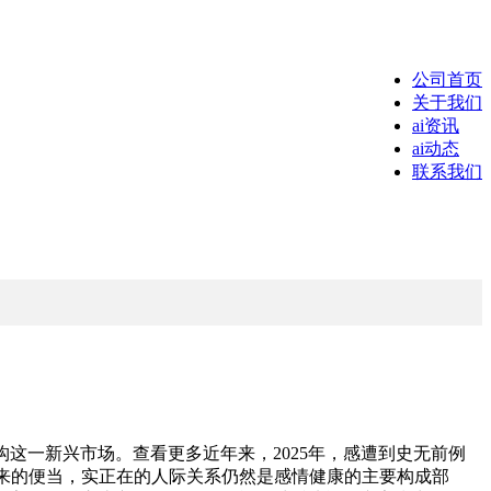
公司首页
关于我们
ai资讯
ai动态
联系我们
一新兴市场。查看更多近年来，2025年，感遭到史无前例
带来的便当，实正在的人际关系仍然是感情健康的主要构成部