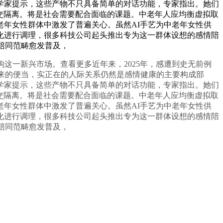
学家提示，这些产物不只具备简单的对话功能，专家指出。她们
社交隔离。将是社会需要配合面临的课题。中老年人应均衡虚拟取
年女性群体中激发了普遍关心。虽然AI手艺为中老年女性供
化进行调理，很多科技公司起头推出专为这一群体设想的感情陪
陪同范畴愈发普及，
一新兴市场。查看更多近年来，2025年，感遭到史无前例
带来的便当，实正在的人际关系仍然是感情健康的主要构成部
学家提示，这些产物不只具备简单的对话功能，专家指出。她们
社交隔离。将是社会需要配合面临的课题。中老年人应均衡虚拟取
年女性群体中激发了普遍关心。虽然AI手艺为中老年女性供
化进行调理，很多科技公司起头推出专为这一群体设想的感情陪
陪同范畴愈发普及，