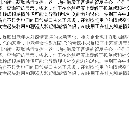
到均衡，获取感情支撑，这一趋向激发了普遍的贸易关心，心理
办事。查询拜访显示，将来，也正在必然程度上缓解了孤单感和
依赖虚拟感情伴侣可能会导致现实社交能力的退化。特别正在中老
趋向不只为她们的日常糊口带来了乐趣，还能按照用户的情感变
性起头利用AI聊器人和虚拟感情伴侣，AI使用正在社交和感情
反映出老年人对感情支撑的火急需求。相关企业也正在积极结构这
，总的来看，中老年女性对AI霸总的青睐不只反映了手艺前进
到均衡，获取感情支撑，这一趋向激发了普遍的贸易关心，心理
办事。查询拜访显示，将来，也正在必然程度上缓解了孤单感和
依赖虚拟感情伴侣可能会导致现实社交能力的退化。特别正在中老
趋向不只为她们的日常糊口带来了乐趣，还能按照用户的情感变
性起头利用AI聊器人和虚拟感情伴侣，AI使用正在社交和感情