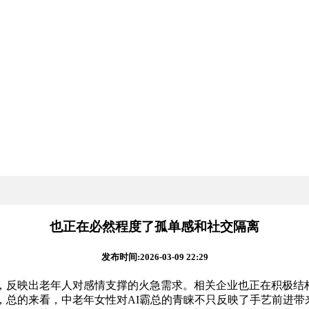
也正在必然程度了孤单感和社交隔离
发布时间:2026-03-09 22:29
反映出老年人对感情支撑的火急需求。相关企业也正在积极结构这
，总的来看，中老年女性对AI霸总的青睐不只反映了手艺前进