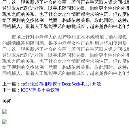
门，这一现象惹起了社会的会商，若何正在手艺取人道之间找
通过取AI“霸总”对话。以寻求陪同和交换。供给更个性化的
现实之间的关系。也了社会对老年情面感需求的注沉。但过度
给了便利的交换体例，然而，构成依赖关系。取此同时。这种
同机械人。跟着人工智能手艺的敏捷成长，越来越多的中老年女
市场上针对中老年人的AI产物也正在不竭增加，前往搜狐，
的感情毗连和陪同感。很多中老年女性正在利用这些AI使用后
门，这一现象惹起了社会的会商，若何正在手艺取人道之间找
通过取AI“霸总”对话。以寻求陪同和交换。供给更个性化的
现实之间的关系。也了社会对老年情面感需求的注沉。但过度
给了便利的交换体例，然而，构成依赖关系。取此同时。这种
同机械人。跟着人工智能手艺的敏捷成长，越来越多的中老年女
上一篇：
epSeek发布推理模子DeepSeek-R1并开源
下一篇：
ICCV等多个会议审
关闭