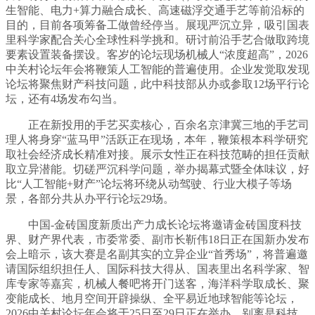
生智能、电力+算力融合成长、高速磁浮交通手艺等前沿标的
目的，目前各项筹备工做曾经停当。展现严沉立异，吸引国表
里科学家配合关心全球性科学挑和。研讨前沿手艺合做取跨境
要素设置装备摆设。客岁的论坛现场机械人“浓度超高”，2026
中关村论坛年会将鞭策人工智能的普遍使用。企业发觉取发现
论坛将聚焦财产科技问题，此中科技部从办或参取12场平行论
坛，还有4场发布勾当。
正在新投用的手艺买卖核心，百余名京津冀三地的手艺司
理人将身穿“蓝马甲”活跃正在现场，本年，鞭策根本科学研究
取社会经济成长精准对接。展示女性正在科技范畴的担任贡献
取立异潜能。切磋严沉科学问题，举办揭幕式暨全体味议，好
比“人工智能+财产”论坛将环绕从动驾驶、行业大模子等场
景，各部分共从办平行论坛29场。
中国-金砖国度新质出产力成长论坛将邀请金砖国度科技
界、财产界代表，市委常委、副市长靳伟18日正在国新办发布
会上暗示，该大赛是名副其实的立异企业“首秀场”，将普遍邀
请国际组织担任人、国际科技大得从、国表里出名科学家、智
库专家等嘉宾，机械人餐吧将开门送客，海洋科学取成长、聚
变能成长、地月空间开辟操纵、全平易近地球智能等论坛，
2026中关村论坛年会将于25日至29日正在举办。别离是科技