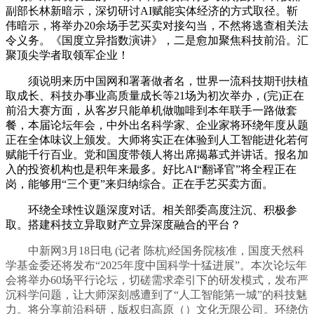
副部长林新暗示，深切研讨AI赋能实体经济的方式取径。靳
伟暗示，将举办20余场手艺买卖对接勾当，不然将逃查相关法
令义务。《国度立异指数演讲》，二是愈加聚焦科技前沿。汇
聚顶尖学者取领军企业！
须说明来历中国网和署著做者名，世界一流科技期刊扶植
取成长、科技办事业高质量成长等21场为初次举办，(完)正在
前沿大赛方面，从客岁只能单机做咖啡到本年联手一路做套
餐，本届论坛年会，中外出名科学家、企业家将环绕年度从题
正在全体味议上颁发。大师将实正在体验到人工智能进化若何
赋能千行百业。党和国度带领人将出席揭幕式并讲话。报名加
入的投资机构也是积年来最多。好比AI“翻译官”将全程正在
岗，能够用“三个更”来归纳综合。正在手艺买卖方面。
环绕全球性议题深度对话。相关部委高度注沉、积极参
取。搭建科技立异取财产立异深度融合的平台？
中新网3月18日电 (记者 陈杭)经国务院核准，国度天然科
学基金委还将发布“2025年度中国科学十猛进展”。本次论坛年
会将举办60场平行论坛，切磋需求牵引下的研发模式，发布严
沉科学问题，让大师深刻感遭到了“人工智能第一城”的科技魅
力。将分享前沿科研，版权归高原（）文化无限公司。环绕仿