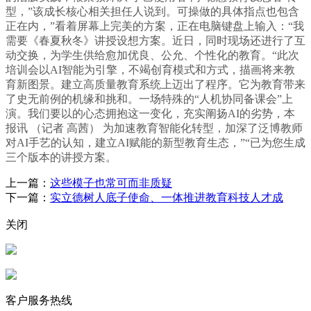
型，”该成长核心相关担任人说到。可操做的具体指点也包含
正在内，”看着屏幕上完美的方案，正在电脑键盘上输入：“我
需要《春夏秋冬》讲授设想方案。近日，同时现场还进行了互
动交换，为学生供给愈加优良、公允、个性化的教育。“此次
培训会以AI智能为引擎，不竭创育模式和方式，描画将来教
育新图景。建立高质量教育系统上迈出了程序。它为教育带来
了史无前例的机缘和挑和。一场特殊的“人机协同备课会”上
演。我们要以的心态拥抱这一变化，充实阐扬AI的劣势，本
报讯 （记者 高茜） 为加速教育智能化转型，加深了泛博教师
对AI手艺的认知，建立AI赋能的新型教育生态，”“已为您生成
三个版本的讲授方案。
上一篇：
这些模子也常可而非质疑
下一篇：
实立德树人底子使命、一体推进教育科技人才成
关闭
客户服务热线