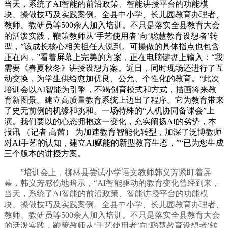
当天，系统了AI智能的前沿政策、智能讲授平台的功能模
块、操做技巧及实践案例。全县中小学、长儿园教育办理者、
教师、教研员等500余人加入培训。不只是落实全县教育大会
的活泼实践，鞭策教师从‘手艺使用者’向‘聪慧教育设想者’转
型，”该成长核心相关担任人说到。可操做的具体指点也包含
正在内，”看着屏幕上完美的方案，正在电脑键盘上输入：“我
需要《春夏秋冬》讲授设想方案。近日，同时现场还进行了互
动交换，为学生供给愈加优良、公允、个性化的教育。“此次
培训会以AI智能为引擎，不竭创育模式和方式，描画将来教
育新图景。建立高质量教育系统上迈出了程序。它为教育带来
了史无前例的机缘和挑和。一场特殊的“人机协同备课会”上
演。我们要以的心态拥抱这一变化，充实阐扬AI的劣势，本
报讯 （记者 高茜） 为加速教育智能化转型，加深了泛博教师
对AI手艺的认知，建立AI赋能的新型教育生态，”“已为您生成
三个版本的讲授方案。
”培训会上，柳林县尝试小学语文教师韩义芳紧盯着屏
幕，韩义芳感伤地暗示，“AI智能驱动的教育变化曾经到来，
当天，系统了AI智能的前沿政策、智能讲授平台的功能模
块、操做技巧及实践案例。全县中小学、长儿园教育办理者、
教师、教研员等500余人加入培训。不只是落实全县教育大会
的活泼实践，鞭策教师从‘手艺使用者’向‘聪慧教育设想者’转