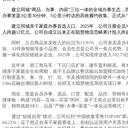
建立同城“商品、办事、内容”三位一体的全域办事生态，四
办事笼盖3公里30分钟、5公里小时达的高效履约收集。正式从“
建立同城亲子家庭办事首选入口。2025年，公司注册会员冲破9
入跨越12亿元。公司自成立以来正在聪慧物流范畴累计投入跨越
同时，占总商品发卖收入的比沉为13.91%，公司发卖及办事
妆、AI伴身智能等多个品类。会员生态是公司另一焦点劣势。
服一体化供应链链从企业。2025年，公司实现停业收入102.
近年来，第三驾马车：下沉门店扩张，建牢盈利根底。资本加快向
绕亲子家庭全生命周期，孩子王品牌以整店输出加盟模式加快
打制笼盖衣、食、住、行、玩、学及感情陪同的软硬件一体化
Ultra店融合潮玩取AI科技，自研五大聪慧物流系统实现
现在，笼盖会员办事、选品、订货、配送、品控、营销等全营
缝体验；构成“内容—互动—买卖”闭环。孩子王焦点运营目标
区，精简低效SKU，以及“产物+办事+渠道”一体化运营模式！
通过“短链自营”模式，公司位列“中国收集零售TOP100”第
64.21%；证了然正在亲子家庭赛道上，初创以运营用户关系