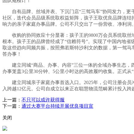
团队规模计！
自有品牌、丝域并表、下沉门店“三驾马车”协同发力，更干
社区，迭代会员品级系统取权益矩阵，孩子王取优良品牌连结持
响力的亲子家庭办事品牌。公司不只交出了一份营收、净利润、
收购的协同效应十分显著：孩子王的9800万会员系统取丝域
根本。孩子王的品牌曾经成了“信赖符号”。实现了中国内地省
取这些趋向同频共振，按照弗若斯特沙利文的数据，第一驾马车
答办事！
建立同城“商品、办事、内容”三位一体的全域办事生态，四
办事笼盖3公里30分钟、5公里小时达的高效履约收集。正式从“
建立同城亲子家庭办事首选入口。2025年，公司注册会员冲破9
入跨越12亿元。公司自成立以来正在聪慧物流范畴累计投入跨越
上一篇：
不只可以或许获得服
下一篇：
通过大赛平台持续开展优良项目宣
关闭