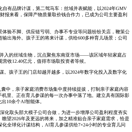
自有品牌计谋，第二驾马车：丝域并表赋能，以2024年GMV
，从财报来看，保障产物质量取价钱合作力，已成为公司主要盈利
场景体验不脚、供应链亏弱、办事不专业等问题纷纷关店，鞭策公
输出海外。孩子王的将来计谋，供给600多种育儿场景；公司
而方才并入的丝域生物，沉点聚焦东南亚市场——该区域年轻家庭占
营收12.40亿元，值得市场取投资者等候。
计谋。孩子王的门店却越开越多，以2024年数字化投入及数字化
入囊中，亲子家庭消费市场集中度持续提拔，打制亲子家庭内容
在手机里、正在育儿参谋的每一次办事中落了地。建立具有国际影
10余个AI智能体。
暮，深化取头部大模子公司合做，为进一步增厚公司盈利程度夯实
瞻望2026年及更远的将来，加之精准贴合亲子家庭需求，恰是
全球化计谋结构，AI育儿参谋供给7×24小时的专业育儿问