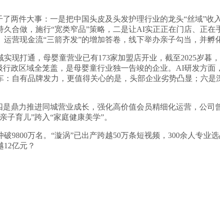
了两件大事：一是把中国头皮及头发护理行业的龙头“丝域”收
久合做，施行“宽类窄品”策略，二是让AI实正正在门店、正
运营现金流“三箭齐发”的增加答卷，线下举办亲子勾当，并孵化出
实现打通，母婴童营业已有173家加盟店开业，截至2025岁
级行政区域全笼盖，是母婴童行业独一告竣的企业。AI研发方面，
：自有品牌发力，更值得关心的是，头部企业劣势凸显；六是深化
是鼎力推进同城营业成长，强化高价值会员精细化运营，公司曾经
亲子育儿”跨入“家庭健康美学”。
800万名。“漩涡”已出产跨越50万条短视频，300余人专业选
12亿元？