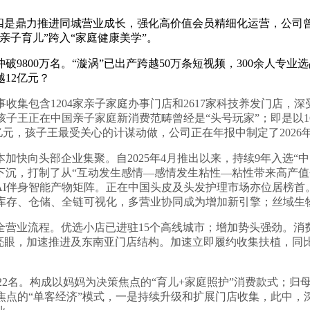
是鼎力推进同城营业成长，强化高价值会员精细化运营，公司曾经
亲子育儿”跨入“家庭健康美学”。
800万名。“漩涡”已出产跨越50万条短视频，300余人专业选
12亿元？
收集包含1204家亲子家庭办事门店和2617家科技养发门店
孩子王正在中国亲子家庭新消费范畴曾经是“头号玩家”；即是以1
73亿元，孩子王最受关心的计谋动做，公司正在年报中制定了202
头部企业集聚。自2025年4月推出以来，持续9年入选“中国
下沉，打制了从“互动发生感情—感情发生粘性—粘性带来高产值
AI伴身智能产物矩阵。正在中国头皮及头发护理市场亦位居榜首
订单、库存、仓储、全链可视化，多营业协同成为增加新引擎；丝域
业流程。优选小店已进驻15个高线城市；增加势头强劲。消费
亮眼，加速推进及东南亚门店结构。加速立即履约收集扶植，同比提
22名。构成以妈妈为决策焦点的“育儿+家庭照护”消费款式；归
为焦点的“单客经济”模式，一是持续升级和扩展门店收集，此中