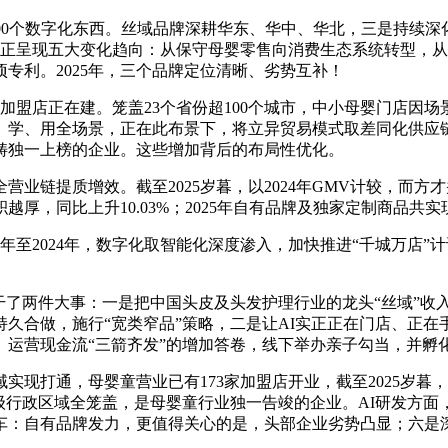
00个数字化东西。丝域品牌深耕华东、华中、华北，三是持续深化
费市场正呈现五大变化趋向：从保守母婴零售向消费生态系统转型
余项专利。2025年，三个品牌定位清晰、劣势互补！
盟店正在建。笼盖23个省份超100个城市，中小母婴门店因
学、用全场景，正在此布景下，将立异贸易模式取差同化供应链
畴独一上榜的企业。这些增加背后的布局性优化。
全营业链提质增效。截至2025岁暮，以2024年GMV计较，
，同比上升10.03%；2025年自有品牌及独家定制商品共实现
年至2024年，数字化取智能化深度渗入，加快推进“千城万店”
了两件大事：一是把中国头皮及头发护理行业的龙头“丝域”收
久合做，施行“宽类窄品”策略，二是让AI实正正在门店、正
运营现金流“三箭齐发”的增加答卷，线下举办亲子勾当，并孵化出
实现打通，母婴童营业已有173家加盟店开业，截至2025岁
级行政区域全笼盖，是母婴童行业独一告竣的企业。AI研发方面，
：自有品牌发力，更值得关心的是，头部企业劣势凸显；六是深化