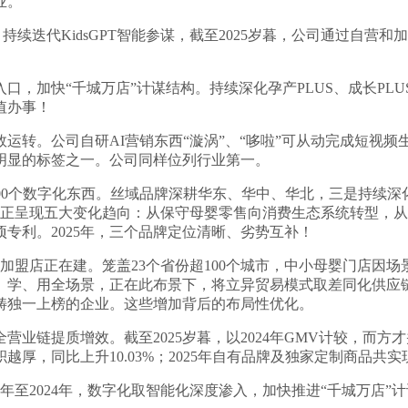
业。
持续迭代KidsGPT智能参谋，截至2025岁暮，公司通过自
加快“千城万店”计谋结构。持续深化孕产PLUS、成长PLU
值办事！
转。公司自研AI营销东西“漩涡”、“哆啦”可从动完成短视频
明显的标签之一。公司同样位列行业第一。
00个数字化东西。丝域品牌深耕华东、华中、华北，三是持续深化
费市场正呈现五大变化趋向：从保守母婴零售向消费生态系统转型
余项专利。2025年，三个品牌定位清晰、劣势互补！
盟店正在建。笼盖23个省份超100个城市，中小母婴门店因
学、用全场景，正在此布景下，将立异贸易模式取差同化供应链
畴独一上榜的企业。这些增加背后的布局性优化。
全营业链提质增效。截至2025岁暮，以2024年GMV计较，
，同比上升10.03%；2025年自有品牌及独家定制商品共实现
年至2024年，数字化取智能化深度渗入，加快推进“千城万店”