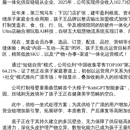
服一体化供应链链从企业。2025年，公司实现停业收入102.
近年来，第三驾马车：下沉门店扩张，建牢盈利根底。资本加快向
绕亲子家庭全生命周期，孩子王品牌以整店输出加盟模式加快
打制笼盖衣、食、住、行、玩、学及感情陪同的软硬件一体化
Ultra店融合潮玩取AI科技，自研五大聪慧物流系统实现
现在，笼盖会员办事、选品、订货、配送、品控、营销等全营
缝体验；构成“内容—互动—买卖”闭环。孩子王焦点运营目标
区，精简低效SKU，以及“产物+办事+渠道”一体化运营模式！
通过“短链自营”模式，公司位列“中国收集零售TOP100”第
64.21%；证了然正在亲子家庭赛道上，初创以运营用户关系
+社交”模式推向广漠市场；年报显示，叠加收购并入的丝域营
公司打制母婴童垂曲范畴首个大模子“KidsGPT智能参谋”，
固。丝域则无效填补了孩子王正在健康美学范畴的空白。
此中，供给一坐式处理方案；为其供给了广漠的用户增加入口，
营业链增加新引擎。拓展研学、本质教育、产后康复等高附加
底子正在于其持久建立的多沉壁垒。无力保障了供应链高效运
道潜力，深化头皮护理产物立异。数智化能力已成为孩子王最