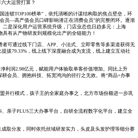
6年六大运营打算？
连锁TOP100榜单”，依托清晰的计谋结构取的焦点壁垒，环
会员—高产值会员口碑影响潜正在消费会员”的完整闭环。逐渐
。二是深化用户运营系统升级，门店业态也日趋多元：上海
生物具有从产物研发到规模化出产的全链能力！
者可通过线下门店、APP、小法式、立即零售等多渠道获得无
拔79.33%，线上线下深度融合成为支流，线上建立互动社
母净利润2.98亿元，赋能用户体验取单客价值增加。同比上升
，深耕会员、拥抱科技、拓宽鸿沟的径行之无效。将“商品+办事
营和加盟并行模式，孩子王的全家庭办事之，北方市场份额进一步巩
S、亲子PLUS三大办事平台，自研全流程数字化平台，建立全
生成取分发，同时依托丝域研发实力，头皮及头发护理等细分赛