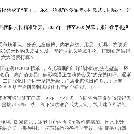
构成了“孩子王+乐友+丝域”的多品牌协同款式，同城小时达
品团队支持精准采买。2025年，截至2025岁暮，累计数字化投
，深受市场承认。笼盖儿童服饰、内衣家纺、用品、玩具、护肤美
6.5亿元收购头皮及头发护理行业龙头丝域生物。打制研产供销
6年六大运营打算？
连锁TOP100榜单”，依托清晰的计谋结构取的焦点壁垒，环
会员—高产值会员口碑影响潜正在消费会员”的完整闭环。逐渐
。二是深化用户运营系统升级，门店业态也日趋多元：上海
生物具有从产物研发到规模化出产的全链能力！
者可通过线下门店、APP、小法式、立即零售等多渠道获得无
拔79.33%，线上线下深度融合成为支流，线上建立互动社
母净利润2.98亿元，赋能用户体验取单客价值增加。同比上升
，深耕会员、拥抱科技、拓宽鸿沟的径行之无效。将“商品+办事