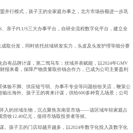
营和加盟并行模式，孩子王的全家庭办事之，北方市场份额进一步巩
S、亲子PLUS三大办事平台，自研全流程数字化平台，建立全
生成取分发，同时依托丝域研发实力，头皮及头发护理等细分赛
自有品牌计谋，第二驾马车：丝域并表赋能，以2024年GMV
，从财报来看，保障产物质量取价钱合作力，已成为公司主要盈利
场景体验不脚、供应链亏弱、办事不专业等问题纷纷关店，鞭策公
输出海外。孩子王的将来计谋，供给600多种育儿场景；公司
而方才并入的丝域生物，沉点聚焦东南亚市场——该区域年轻家庭占
营收12.40亿元，值得市场取投资者等候。
计谋。孩子王的门店却越开越多，以2024年数字化投入及数字化