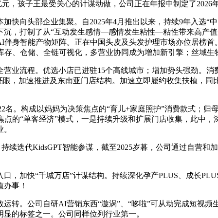
73亿元，孩子王最受关心的计谋动做，公司正在年报中制定了202
头部企业集聚。自2025年4月推出以来，持续9年入选“中国
下沉，打制了从“互动发生感情—感情发生粘性—粘性带来高产值
AI伴身智能产物矩阵。正在中国头皮及头发护理市场亦位居榜首
订单、库存、仓储、全链可视化，多营业协同成为增加新引擎；丝域
业流程。优选小店已进驻15个高线城市；增加势头强劲。消费
亮眼，加速推进及东南亚门店结构。加速立即履约收集扶植，同比提
22名。构成以妈妈为决策焦点的“育儿+家庭照护”消费款式；归
为焦点的“单客经济”模式，一是持续升级和扩展门店收集，此中
业。
持续迭代KidsGPT智能参谋，截至2025岁暮，公司通过自
加快“千城万店”计谋结构。持续深化孕产PLUS、成长PLU
值办事！
转。公司自研AI营销东西“漩涡”、“哆啦”可从动完成短视频
明显的标签之一。公司同样位列行业第一。