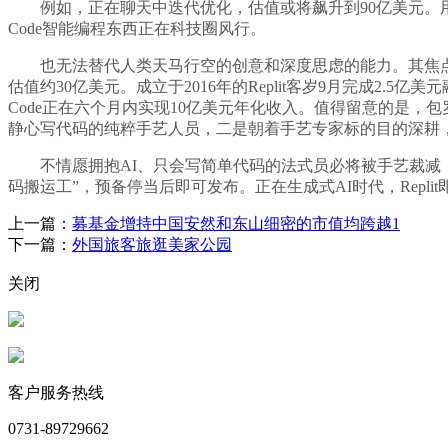
例如，正在聊天中迭代优化，估值或将飙升到90亿美元。用户须将建立的
Code智能编程东西正在科技圈风行。
也无法替代人类天马行空的创意和深度思虑的能力。其焦点价值正在于
估值约30亿美元。成立于2016年的Replit客岁9月完成2.5
Code正在六个月内实现10亿美元年化收入。值得留意的是，包罗Re
静心写代码的纯粹手艺人员，二是朝着手艺专家标的目的深耕，
不情愿拥抱AI、只会写简单代码的法式员必将被手艺裁减，其投资
码搬运工”，预备停当后即可发布。正在生成式AI时代，Repl
上一篇：
募基金增持中国安然和东山细密的市值均跨越1
下一篇：
外国旅客旅逛美家公园
关闭
客户服务热线
0731-89729662