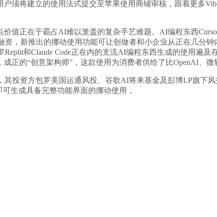
使用法式提交至苹果使用商铺审核，跟着更多Vibe coding产物出
霸占AI难以笼盖的复杂手艺难题。AI编程东西Cursor的开辟商
亿美元融资，新推出的挪动使用功能可让创做者和小企业从正在几分钟内将设
plit和Claude Code正在内的支流AI编程东西生成的使用
成正的“创意架构师”，这款使用为消费者供给了比OpenAI、
方包罗美国运通风投、谷歌AI将来基金及彭博LP旗下风投部分Blo
it即可生成具备完整功能界面的挪动使用，