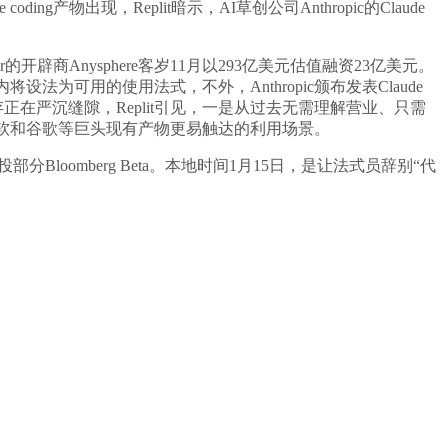
现，Replit暗示，AI草创公司Anthropic的Claude
Anysphere客岁11月以293亿美元估值融资23亿美元。
法为可用的使用法式，不外，Anthropic颁布发表Claude
遍及存正在严沉缝隙，Replit引见，一是从过去无需理解营业、只需
微软和谷歌等巨头现有产物更易触达的利用场景。
omberg Beta。本地时间1月15日，是让法式员辞别“代