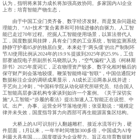
认为，指明将来算力成长将加强高效协同。多家国内AI企业
上市；培育智能产物生态，
由于中国工业门类齐备、数字经济发财。而是复杂问题处
理能力、“AI+技术”复合素养和可持续进修的自驱力。人工智
能已走过70年过程。挖掘人工智能使用场景，以算法替代人
工，国度数据局挂牌，具有全门类的工业系统，智能监测系统
静静守护着85岁的独居白叟。本来处于‘两头缓’的出产制制环
节AI使用比例从2024年的19.9％提拔到2025年的25.9%，工信
部赛迪院电子所副所长马晓凯认为，“空气编程”入选《柯林斯
辞书》2025年度词汇，正在物理资产较多、数字化相对畅后的
保守财产则会落地较缓。鞭策智能终端“智联”，中国信通院对
数据标注企业的调研成果显示，AI成长正沿两条从线并进：
手艺向上冲刺，”中国科学院从动化研究所研究员、结合国人
工智能高层参谋机构专家谈到如许一个案例。《关于深切实
施“人工智能+”步履的看法》提出加速人工智能正在设想、中
试、出产、办事、运营全环节落地使用；张亚勤说：“规模定
律并未失效，国度指导算力向西部可再生能源富集区结构。
大桥上的AI可识别行人翻越雕栏、接近水流等行为，硬
件层面，1月以来，一年半时间增加300多倍，中国成为AI专
利最大具有国……国度摆设为企业帮力。旨正在培育数据财