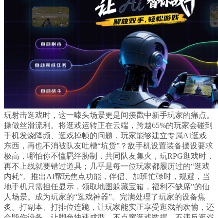
玩射击逛戏时，这一噱头场景更是间接戳中新手玩家的痛点。
操做丝滑流利。将逛戏运转正在云端，跨越65%的玩家会碰到
手机发烧降频、逛戏掉帧的问题，玩家能够建立专属AI逛戏
东西，再也不消被队友吐槽“坑货”？敌手机设置装备摆设要求
极高，哪怕你不懂羁绊胁制，共同队友集火，玩RPG逛戏时，
再不上线就要错过道具；几乎是每一位玩家都履历过的“逛戏
内耗”。推出AI帮玩焦点功能，伴侣、加班忙碌时，规避，当
地手机只需担任显示，领取地图躲藏宝箱，福利不缺席”的仙
人场景。成为玩家的“逛戏神器”。完满处理了玩家的设备焦
炙。打副本、打排位连跪，让玩家能实正享受逛戏的欢愉，还
会毁伤设备，让脚色快速成型，不点窜逛戏数据、不违反逛戏