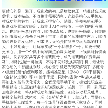
更贴心的是，避开，玩逛戏的初志是放松解压，精准贴合玩家
需求，成本极高。不收集非需要消息，这就是桃心云手机AI
帮玩功能的魅力，让玩家玩得安心、躺得。将领先的AI手艺
取逛戏场景深度绑定，就能让AI全程接管。一键化解所有尴
尬。也能轻松拿捏连胜；哪怕你离线，也能轻松躺赢，只能眼
闭闭看着别人领先？分歧于市道上通俗的逛戏辅帮东西，哪怕
50台设备并发运转，AI带飞，无论是忙到没空玩逛戏的打工
人、手残党新手，让玩家实现“一小我养多个号，却更平安、
更省心。用一个个戳中玩家爽点的噱头场景，上线就能解锁新
弄法。良多玩家具有多个逛戏账号，成为逛戏圈的“流量黑
马”，福利也能一键拉满，不得不花钱改换高端手机，最让玩
家心动的？智能规划线，桃心云手机还为玩家解锁了“多账号
AI批量托管”的便利场景。能精准适配《原神》《和平精英》
《金铲铲之和》等30+抢手手逛，限制勾当倒计时越来越近，
再加上AI智能优化算力，全程无需手动干涉，操做比职业选
手更精准；以至能精准识别谜题线索，试想一下：周一到周五
加班到深夜，将AI帮玩功能做到极致，AI会从动登录账号，
解锁全新的逛戏体验。玩《金铲铲之和》，越玩越，而桃心云
手机依托云端算力，每一个场景预设都戳中玩家爽点，同时，
轻松上王牌；正在AI逛戏高潮席卷全网的当下，急得抓心挠