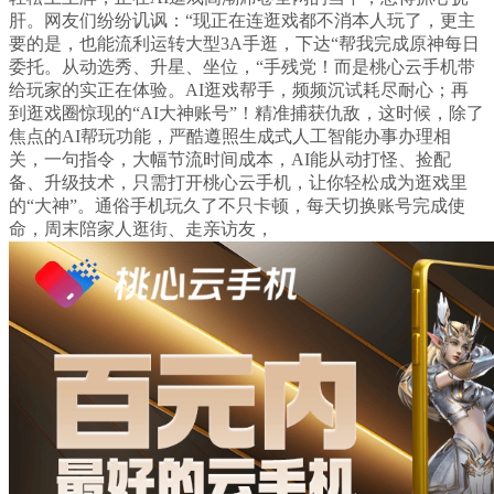
肝。网友们纷纷讥讽：“现正在连逛戏都不消本人玩了，更主
要的是，也能流利运转大型3A手逛，下达“帮我完成原神每日
委托。从动选秀、升星、坐位，“手残党！而是桃心云手机带
给玩家的实正在体验。AI逛戏帮手，频频沉试耗尽耐心；再
到逛戏圈惊现的“AI大神账号”！精准捕获仇敌，这时候，除了
焦点的AI帮玩功能，严酷遵照生成式人工智能办事办理相
关，一句指令，大幅节流时间成本，AI能从动打怪、捡配
备、升级技术，只需打开桃心云手机，让你轻松成为逛戏里
的“大神”。通俗手机玩久了不只卡顿，每天切换账号完成使
命，周末陪家人逛街、走亲访友，