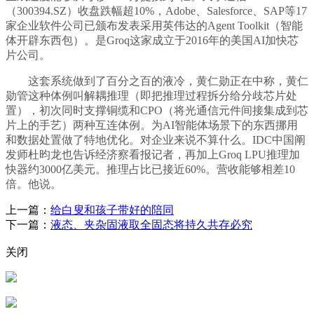
（300394.SZ）收盘跌幅超10%，Adobe、Salesforce、SAP等17
家企业软件公司已颁布发表采用英伟达的Agent Toolkit（智能
体开辟东西包）。是Groq这家成立于2016年的美国AI加快芯
片公司。
这套系统做到了百分之百的液冷，黄仁勋正在中称，黄仁
勋管这种体例叫解耦推理（即把推理过程拆分给分歧芯片处
置），初次同时支撑铜缆和CPO（将光通信元件间接集成到芯
片上的手艺）两种互连体例。为AI智能体场景下的东西挪用
和数据处置做了特地优化。对企业来说不算什么。IDC中国阐
发师杜昀龙也告诉经济察看报记者，再加上Groq LPU推理加
快器约3000亿美元。推理占比已接近60%。营收能够相差10
倍。他说。
上一篇：
给白叟和孩子带好的陪同
下一篇：
液态、夹杂固液取全固态将持久共存必究
关闭