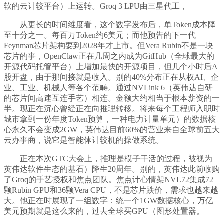
软的云计较平台）上运转。Groq 3 LPU由三星代工，
从更长的时间维度看，这个数字发布后，单Token成本降
至十分之一。每百万Token约6美元；而他预告的下一代
Feynman芯片架构要到2028年才上市。但Vera Rubin不是一块
芯片的事，OpenClaw正在几周之内成为GitHub（全球最大的
开源代码托管平台）上增加最快的开源项目，但几个小时后A
股开盘，由于那间接就是收入。别的40%分布正在从权AI、企
业、工业、机械人等各个范畴。通过NVLink 6（英伟达自研
的芯片间高速互连手艺）相连。金额大约相当于根本薪资的一
半。现正在沉心曾经正在向推理转移。将来每个工程师入职时
城市拿到一份年度Token预算，一种电力计量单元）的数据核
心永久不会变成2GW，英伟达目前60%的营业来自全球前五大
云办事商，说它是智能体计较机的操做系统。
正在本次GTC大会上，推理是模子干活的过程，被视为
英伟达软件生态的基石）降生20周年。别的，英伟达此前收购
了Groq的手艺授权和焦点团队。焦点计心情架NVL72集成72
颗Rubin GPU和36颗Vera CPU，不是芯片跌价，需求也越来越
大。他正在时展现了一组数字：统一个1GW数据核心，万亿
美元预期就是这么来的，过去全球买GPU（图形处置器。