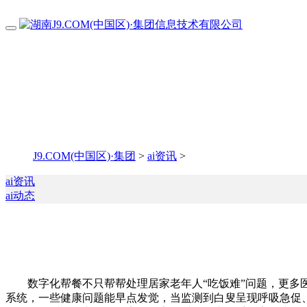
J9.COM(中国区)·集团
>
ai资讯
>
ai资讯
ai动态
数字化帮餐不只帮帮处理居家老年人“吃饭难”问题，更多医
系统，一些健康问题能早点发觉，当监测到白叟呈现呼吸急促