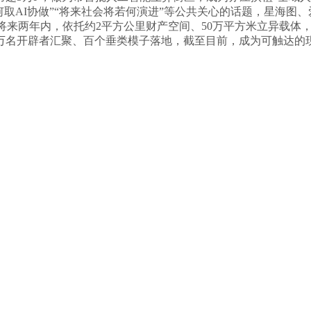
若何取AI协做”“将来社会将若何演进”等公共关心的话题，星海图、
你干活，将来两年内，依托约2平方公里财产空间、50万平方米立异
万名开辟者汇聚、百个垂类模子落地，截至目前，成为可触达的现