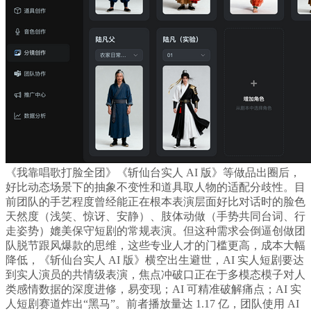
《我靠唱歌打脸全团》《斩仙台实人 AI 版》等做品出圈后，
好比动态场景下的抽象不变性和道具取人物的适配分歧性。目
前团队的手艺程度曾经能正在根本表演层面好比对话时的脸色
天然度（浅笑、惊讶、安静）、肢体动做（手势共同台词、行
走姿势）媲美保守短剧的常规表演。但这种需求会倒逼创做团
队脱节跟风爆款的思维，这些专业人才的门槛更高，成本大幅
降低，《斩仙台实人 AI 版》横空出生避世，AI 实人短剧要达
到实人演员的共情级表演，焦点冲破口正在于多模态模子对人
类感情数据的深度进修，易变现；AI 可精准破解痛点；AI 实
人短剧赛道炸出“黑马”。前者播放量达 1.17 亿，团队使用 AI