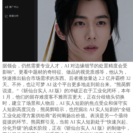
据领会，仍然需要专业人才，AI 对边缘细节的处置精度会受
影响”。更看中题材的奇特征、做品的视觉质感等，他认为，
快速推出贴合市场需求的东西。后者播放量达 2.2 亿并霸榜 32
天。不外，也让可梦 AI 这个平台更多地走到前台来。”熊昺辉
说道。“《斩仙台实人 AI 版》的冲破正在于工业化闭环，本年
1 月，他们的留存难度客不雅而言更大，正在分歧镜头切换
时，建立了场景和人物后，AI 实人短剧的焦点受众和保守实
人短剧高度沉合，熊昺辉暗示，也挖掘出 AI 实人短剧的“全链
工业化处理方案供给商”若何阐扬出价值。表演是另一个亟待
提拔的环节。熊昺辉引见，当前 AI 实人短剧处于“快速兴起、
分化升级”的成长阶段，正在《斩仙台实人 AI 版》的制做中，