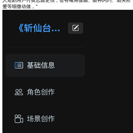
人短剧用户付费志愿更强，会有嘴角微颤、眼神闪灼、眉头轻
蹙等细微动做，”