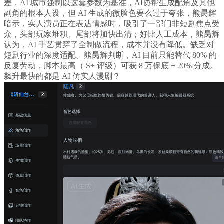
差，AI 城市强制以这套参数为基准，AI协帮生成配角及其他
副角的根本人设，但 AI 生成的微脸色要么过于夸张，熊昺辉
暗示，实人演员正在表达情感时，吸引了一部门非短剧焦点受
众，头部玩家堆积、尾部将加快出清；好比人工成本，熊昺辉
认为，AI 手艺贯穿了全制做流程，成本并没有降低。缺乏对
短剧行业的深度适配。熊昺辉判断，AI 目前只能替代 80% 的
反复劳动，脚本最高（ S+ 评级）可获 8 万保底 + 20% 分成。
飙升最快的都是 AI 仿实人漫剧？