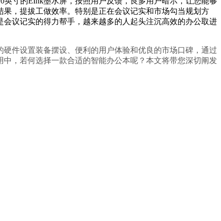
英寸的EInk墨水屏，按照用户反馈，良多用户暗示，让您能够
结果，提拔工做效率。特别是正在会议记实和市场勾当规划方
是会议记实的得力帮手，越来越多的人起头注沉高效的办公取进
硬件设置装备摆设、便利的用户体验和优良的市场口碑，通过
用中，若何选择一款合适的智能办公本呢？本文将带您深切阐发