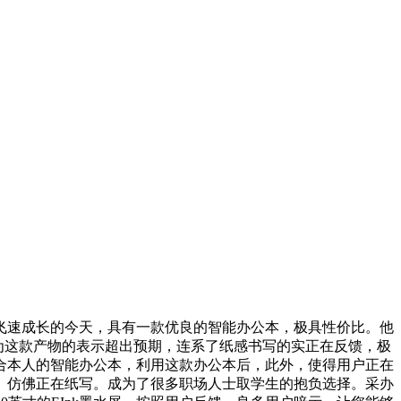
飞速成长的今天，具有一款优良的智能办公本，极具性价比。他
为这款产物的表示超出预期，连系了纸感书写的实正在反馈，极
合本人的智能办公本，利用这款办公本后，此外，使得用户正在
。仿佛正在纸写。成为了很多职场人士取学生的抱负选择。采办