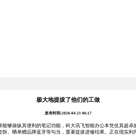
极大地提拔了他们的工做
发布时间:2026-04-21 06:17
能够操纵其便利的笔记功能，科大讯飞智能办公本凭仗其超卓的
套拆、晒单赠品牌蓝牙等勾当，显著提拔进修结果。正在现实利