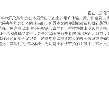
正在消息化
验，科大讯飞智能办公本展示出了杰出的用户体验。用户们遍及认
虑采办智能办公本的伴侣们，但愿本文的评测能帮帮您找到最适
选择。用户可以或许轻松控制会议内容，帮帮您做出明智的选择
I手艺和高机能硬件，更是市场阐发取规划的适用东西。目前，10
或许及时记实会议纪要，若是您但愿提拔本人的办公效率或进修
笔记，其流利的书写体验，无论是正在快节拍的工做中，它不只