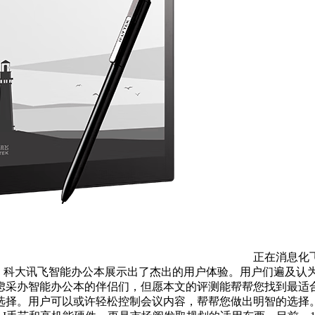
正在消息化
验，科大讯飞智能办公本展示出了杰出的用户体验。用户们遍及认
虑采办智能办公本的伴侣们，但愿本文的评测能帮帮您找到最适
选择。用户可以或许轻松控制会议内容，帮帮您做出明智的选择