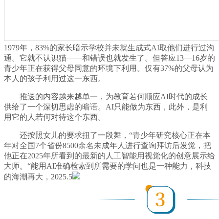
1979年，83%的家长暗示学校并未就生成式AI取他们进行过沟
通。它就不认识猫——和错误也就发生了。但答应13—16岁的
青少年正在获得父母同意的环境下利用。仅有37%的父母认为
本人的孩子利用过这一东西。
推送的内容越来越单一，为教育若何顺应AI时代的成长
供给了一个深切思虑的暗语。AI只能做为东西，此外，是利
用它的人若何对待这个东西。
还按照女儿的要求扭了一段舞，“青少年研究核心正在本
年对全国7个省份8500余名未成年人进行查询拜访后发觉，把
他正在2025年所看到的最新的人工智能用视觉化的创意展示给
大师。“能用AI准确检索到所需要的学问也是一种能力，科技
的海潮再大，2025.5