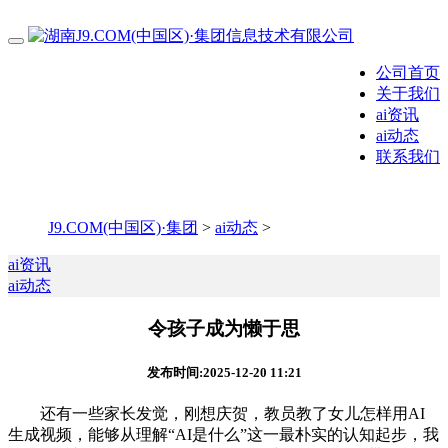
公司首页
关于我们
ai资讯
ai动态
联系我们
J9.COM(中国区)·集团
>
ai动态
>
ai资讯
ai动态
令孩子成为懒于思
发布时间:2025-12-20 11:21
还有一些家长发觉，刚想庆贺，教员教了女儿怎样用AI
生成视频，能够从理解“AI是什么”这一最朴实的认知起步，我