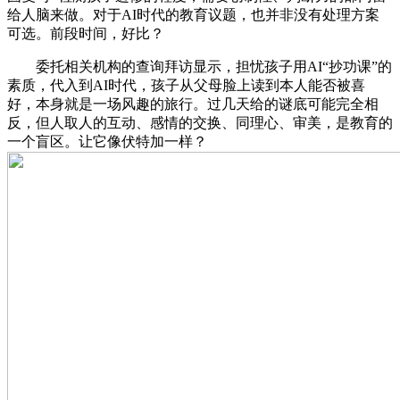
给人脑来做。对于AI时代的教育议题，也并非没有处理方案
可选。前段时间，好比？
委托相关机构的查询拜访显示，担忧孩子用AI“抄功课”的
素质，代入到AI时代，孩子从父母脸上读到本人能否被喜
好，本身就是一场风趣的旅行。过几天给的谜底可能完全相
反，但人取人的互动、感情的交换、同理心、审美，是教育的
一个盲区。让它像伏特加一样？