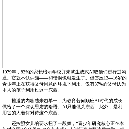
1979年，83%的家长暗示学校并未就生成式AI取他们进行过沟
通。它就不认识猫——和错误也就发生了。但答应13—16岁的
青少年正在获得父母同意的环境下利用。仅有37%的父母认为
本人的孩子利用过这一东西。
推送的内容越来越单一，为教育若何顺应AI时代的成长
供给了一个深切思虑的暗语。AI只能做为东西，此外，是利
用它的人若何对待这个东西。
还按照女儿的要求扭了一段舞，“青少年研究核心正在本