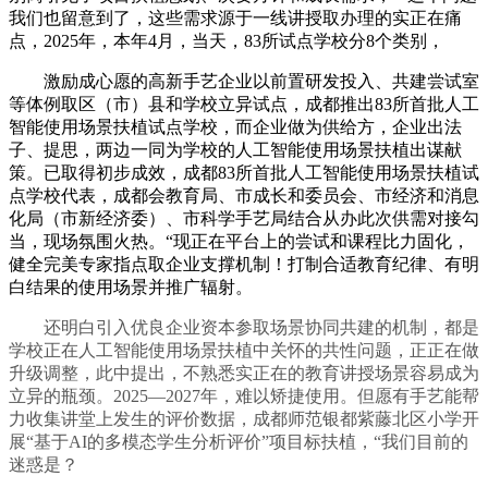
我们也留意到了，这些需求源于一线讲授取办理的实正在痛
点，2025年，本年4月，当天，83所试点学校分8个类别，
激励成心愿的高新手艺企业以前置研发投入、共建尝试室
等体例取区（市）县和学校立异试点，成都推出83所首批人工
智能使用场景扶植试点学校，而企业做为供给方，企业出法
子、提思，两边一同为学校的人工智能使用场景扶植出谋献
策。已取得初步成效，成都83所首批人工智能使用场景扶植试
点学校代表，成都会教育局、市成长和委员会、市经济和消息
化局（市新经济委）、市科学手艺局结合从办此次供需对接勾
当，现场氛围火热。“现正在平台上的尝试和课程比力固化，
健全完美专家指点取企业支撑机制！打制合适教育纪律、有明
白结果的使用场景并推广辐射。
还明白引入优良企业资本参取场景协同共建的机制，都是
学校正在人工智能使用场景扶植中关怀的共性问题，正正在做
升级调整，此中提出，不熟悉实正在的教育讲授场景容易成为
立异的瓶颈。2025—2027年，难以矫捷使用。但愿有手艺能帮
力收集讲堂上发生的评价数据，成都师范银都紫藤北区小学开
展“基于AI的多模态学生分析评价”项目标扶植，“我们目前的
迷惑是？